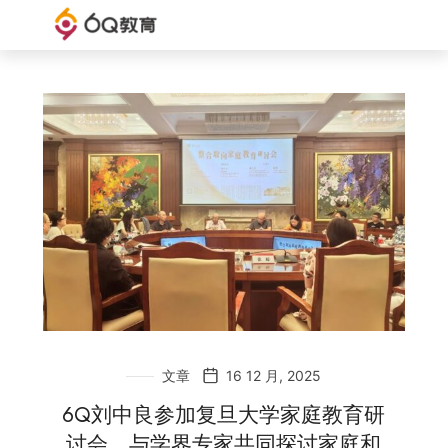
6Q
6Q
教
教
育
育
官
网
文章
16 12 月, 2025
6Q刘中良参加复旦大学家庭教育研
讨会，与学界专家共同探讨家庭和