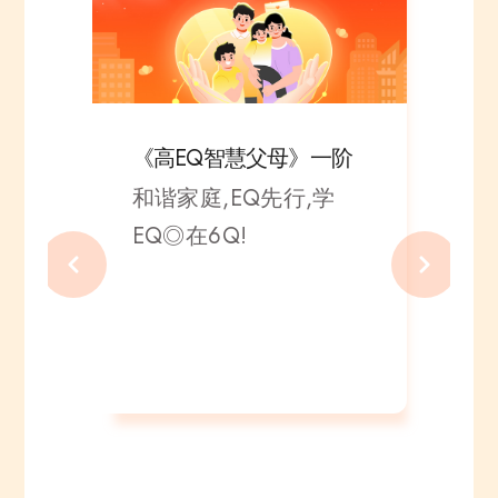
《高EQ智慧父母》一阶
懂
和谐家庭,EQ先行,学
子
EQ◎在6Q!