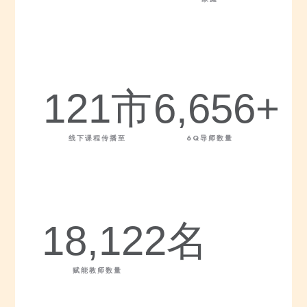
121
市
6,656
+
线下课程传播至
6Q导师数量
18,122
名
赋能教师数量