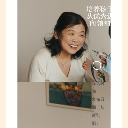
培养孩子
从优秀迈
向领袖
筛选时
间
发布日
期（从
新到
旧）