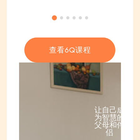
1
2
3
4
5
6
查看6Q课程
让自己成
为智慧的
父母和伴
侣