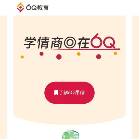
6Q
教
育
官
网
了解6Q课程!