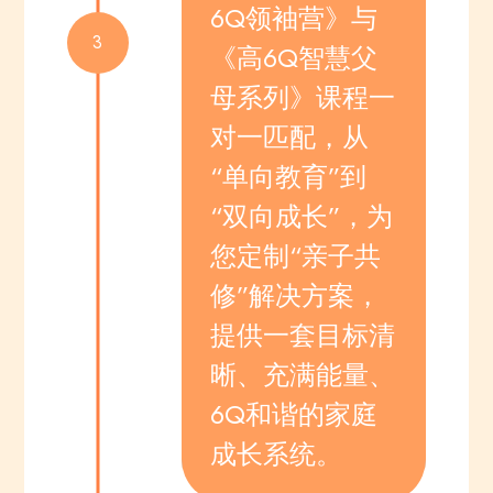
6Q领袖营》与
3
《高6Q智慧父
母系列》课程一
对一匹配，从
“单向教育”到
“双向成长”，为
您定制“亲子共
修”解决方案，
提供一套目标清
晰、充满能量、
6Q和谐的家庭
成长系统。