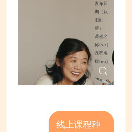
发布日
期（从
旧到
新）
课程名
称(a-z）
课程名
称(a-z）
线上课程种