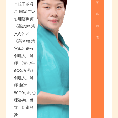
家
个孩子的母
亲
国家二级
庭
心理咨询师
《高EQ智慧
教
父母》和
育
《高SQ智慧
父母》课程
创建人、导
师
《青少年
6Q领袖营》
创建人、导
师
超过
8000小时心
理咨询、督
导、培训经
验