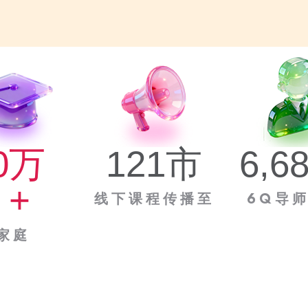
0
万 
121
市
6,6
+
线下课程传播至
6Q导
家庭