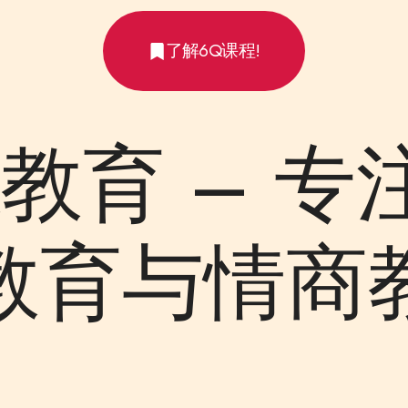
了解6Q课程!
Q教育 – 专
教育与情商