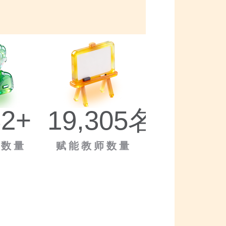
82
+
19,305
名
师数量
赋能教师数量