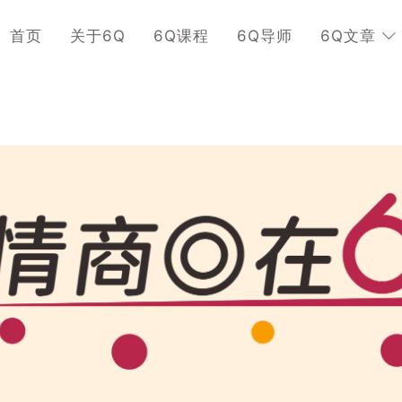
首页
关于6Q
6Q课程
6Q导师
6Q文章