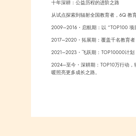
十年深耕：公益历程的进阶之路
从试点探索到辐射全国教育者，6Q 教
2009–2016・启航期：以 “TOP10
2017–2020・拓展期：覆盖千名教育
2021–2023・飞跃期：TOP10000
2024–至今・深耕期：TOP10万⾏
暖照亮更多成长之路。