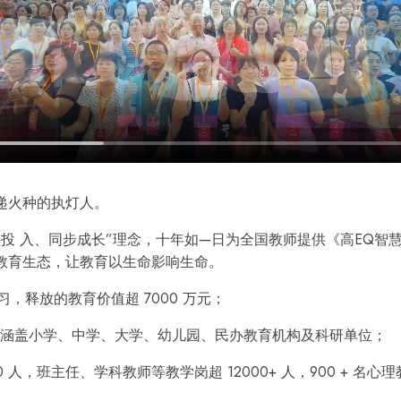
递火种的执灯人。
持续投 入、同步成⻓”理念，⼗年如—⽇为全国教师提供《高EQ智
教育⽣态，让教育以⽣命影响⽣命。
学习，释放的教育价值超 7000 万元；
机构，涵盖小学、中学、大学、幼儿园、民办教育机构及科研单位；
人，班主任、学科教师等教学岗超 12000+ 人，900 + 名心