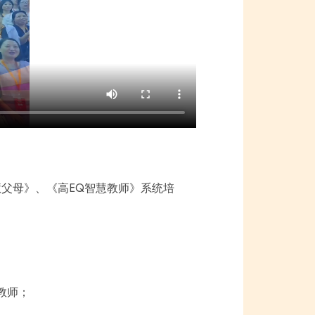
慧⽗⺟》、《高EQ智慧教师》系统培
理教师；