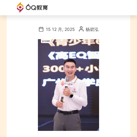
6Q
教
15 12 月, 2025
杨碧泓
育
官
网