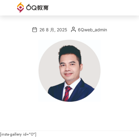
6Q
6Q
教
教
26 8 月, 2025
6Qweb_admin
育
育
官
网
[insta-gallery id="0"]