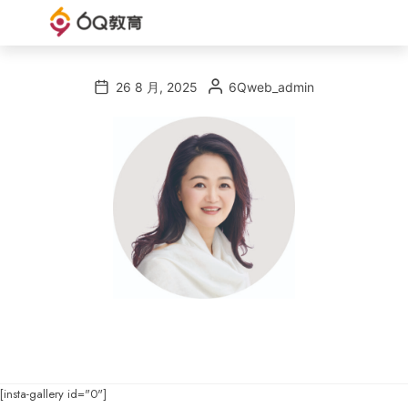
6Q
6Q
教
教
26 8 月, 2025
6Qweb_admin
育
育
官
网
[insta-gallery id="0"]