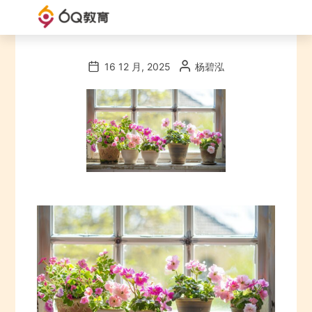
6Q
教
16 12 月, 2025
杨碧泓
育
官
网