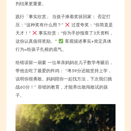
判结果更重要。
践行「事实欣赏」 当孩子捧着奖状回家： 否定打
压：“这种奖有什么用？”
过度夸奖：“你简直是
天才！”
事实欣赏：“你为手抄报查了3天资料，
这份认真值得奖励。”
客观描述事实+肯定具体
行为=给孩子扎根的底气。
给错误留一扇窗 一位单亲妈妈在儿子数学考砸后，
带他去吃了最爱的炸鸡： “考59分还能坚持上学，
说明你很勇敢。妈妈陪你一起找方法，下次我们挑
战60分！” 容错的教育，才能养出敢闯敢试的孩
子。