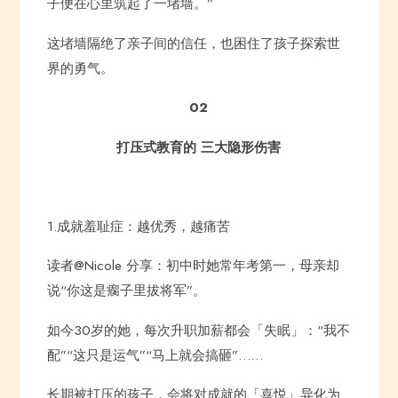
子便在心里筑起了一堵墙。”
这堵墙隔绝了亲子间的信任，也困住了孩子探索世
界的勇气。
02
打压式教育的 三大隐形伤害
1.成就羞耻症：越优秀，越痛苦
读者@Nicole 分享：初中时她常年考第一，母亲却
说“你这是瘸子里拔将军”。
如今30岁的她，每次升职加薪都会「失眠」：“我不
配”“这只是运气”“马上就会搞砸”……
长期被打压的孩子，会将对成就的「喜悦」异化为